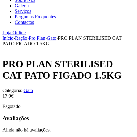
Sobre Nós
aumenta a
Galeria
probabilidade
Serviços
de ver
Perguntas Frequentes
conteúdo e
Contactos
ofertas
personalizados.
Loja Online
Início
›
Ração
›
Pro Plan
›
Gato
›
PRO PLAN STERILISED CAT
PATO FIGADO 1.5KG
PRO PLAN STERILISED
CAT PATO FIGADO 1.5KG
Categoria:
Gato
17.9€
Esgotado
Avaliações
Ainda não há avaliações.