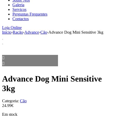
Sobre Nós
aumenta a
Galeria
probabilidade
Serviços
de ver
Perguntas Frequentes
conteúdo e
Contactos
ofertas
personalizados.
Loja Online
Início
›
Ração
›
Advance
›
Cão
›
Advance Dog Mini Sensitive 3kg
Advance Dog Mini Sensitive
3kg
Categoria:
Cão
24.99€
Em stock