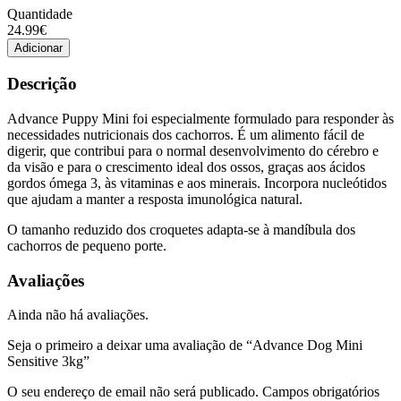
Quantidade
Quantidade
24.99€
de
Adicionar
Advance
Dog
Descrição
Mini
Sensitive
Advance Puppy Mini foi especialmente formulado para responder às
3kg
necessidades nutricionais dos cachorros. É um alimento fácil de
digerir, que contribui para o normal desenvolvimento do cérebro e
da visão e para o crescimento ideal dos ossos, graças aos ácidos
gordos ómega 3, às vitaminas e aos minerais. Incorpora nucleótidos
que ajudam a manter a resposta imunológica natural.
O tamanho reduzido dos croquetes adapta-se à mandíbula dos
cachorros de pequeno porte.
Avaliações
Ainda não há avaliações.
Seja o primeiro a deixar uma avaliação de “Advance Dog Mini
Sensitive 3kg”
O seu endereço de email não será publicado.
Campos obrigatórios