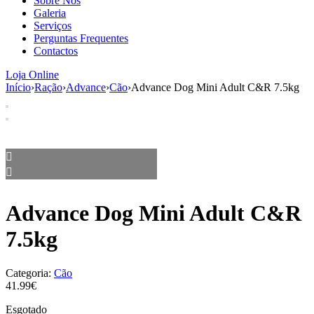
Sobre Nós
aumenta a
Galeria
probabilidade
Serviços
de ver
Perguntas Frequentes
conteúdo e
Contactos
ofertas
personalizados.
Loja Online
Início
›
Ração
›
Advance
›
Cão
›
Advance Dog Mini Adult C&R 7.5kg
Advance Dog Mini Adult C&R
7.5kg
Categoria:
Cão
41.99€
Esgotado