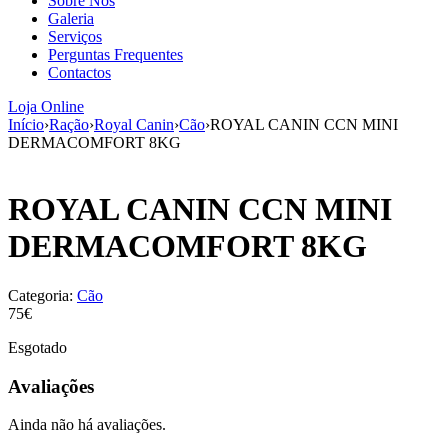
Sobre Nós
aumenta a
Galeria
probabilidade
Serviços
de ver
Perguntas Frequentes
conteúdo e
Contactos
ofertas
personalizados.
Loja Online
Início
›
Ração
›
Royal Canin
›
Cão
›
ROYAL CANIN CCN MINI
DERMACOMFORT 8KG
ROYAL CANIN CCN MINI
DERMACOMFORT 8KG
Categoria:
Cão
75€
Esgotado
Avaliações
Ainda não há avaliações.