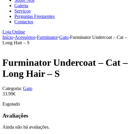
Sobre Nós
aumenta a
Galeria
probabilidade
Serviços
de ver
Perguntas Frequentes
conteúdo e
Contactos
ofertas
personalizados.
Loja Online
Início
›
Acessórios
›
Furminator
›
Gato
›
Furminator Undercoat – Cat –
Long Hair – S
Furminator Undercoat – Cat –
Long Hair – S
Categoria:
Gato
33.99€
Esgotado
Avaliações
Ainda não há avaliações.