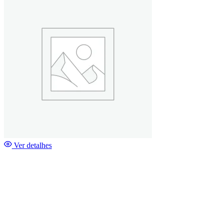
Ver detalhes
Furminator Undercoat - Cat - Short Hair - M/L
33,99
€
↓
O seu patudo precisa de cuidados?