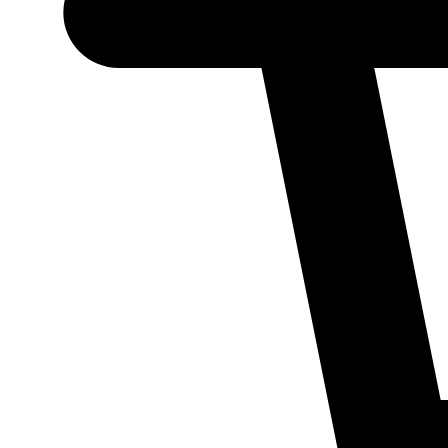
Necessário
Esses cookies
não são
opcionais.
Eles são
necessários
para o
funcionamento
do site.
Estatísticos
Para que
possamos
melhorar a
funcionalidade
e a estrutura
do site, com
base em como
ele é utilizado.
Experiência