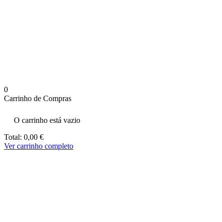
aumenta a
probabilidade
de ver
conteúdo e
ofertas
personalizados.
0
Carrinho de Compras
O carrinho está vazio
Total:
0,00
€
Ver carrinho completo