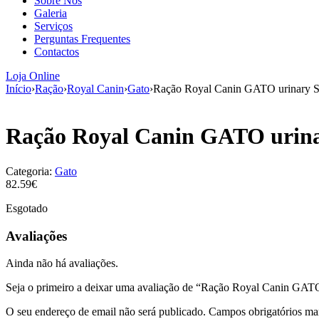
Sobre Nós
Galeria
Serviços
Perguntas Frequentes
Contactos
Loja Online
Início
›
Ração
›
Royal Canin
›
Gato
›
Ração Royal Canin GATO urinary 
Ração Royal Canin GATO urina
Categoria:
Gato
82.59€
Esgotado
Avaliações
Ainda não há avaliações.
Seja o primeiro a deixar uma avaliação de “Ração Royal Canin GAT
O seu endereço de email não será publicado.
Campos obrigatórios m