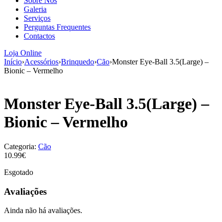
Sobre Nós
aumenta a
Galeria
probabilidade
Serviços
de ver
Perguntas Frequentes
conteúdo e
Contactos
ofertas
personalizados.
Loja Online
Início
›
Acessórios
›
Brinquedo
›
Cão
›
Monster Eye-Ball 3.5(Large) –
Bionic – Vermelho
Monster Eye-Ball 3.5(Large) –
Bionic – Vermelho
Categoria:
Cão
10.99€
Esgotado
Avaliações
Ainda não há avaliações.