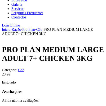
Sobre Nós
aumenta a
Galeria
probabilidade
Serviços
de ver
Perguntas Frequentes
conteúdo e
Contactos
ofertas
personalizados.
Loja Online
Início
›
Ração
›
Pro Plan
›
Cão
›
PRO PLAN MEDIUM LARGE
ADULT 7+ CHICKEN 3KG
PRO PLAN MEDIUM LARGE
ADULT 7+ CHICKEN 3KG
Categoria:
Cão
23.9€
Esgotado
Avaliações
Ainda não há avaliações.