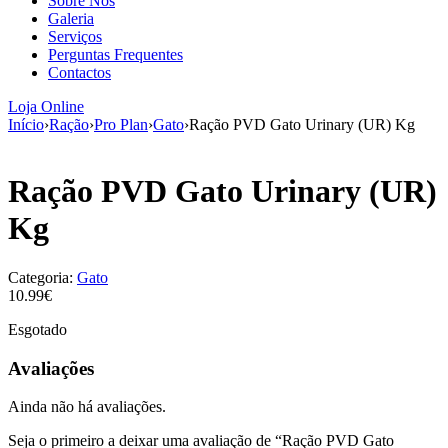
Sobre Nós
aumenta a
Galeria
probabilidade
Serviços
de ver
Perguntas Frequentes
conteúdo e
Contactos
ofertas
personalizados.
Loja Online
Início
›
Ração
›
Pro Plan
›
Gato
›
Ração PVD Gato Urinary (UR) Kg
Ração PVD Gato Urinary (UR)
Kg
Categoria:
Gato
10.99€
Esgotado
Avaliações
Ainda não há avaliações.
Seja o primeiro a deixar uma avaliação de “Ração PVD Gato