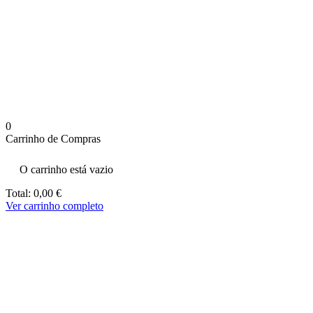
aumenta a
probabilidade
de ver
conteúdo e
ofertas
personalizados.
0
Carrinho de Compras
O carrinho está vazio
Total:
0,00
€
Ver carrinho completo