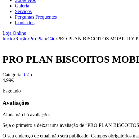
Sobre Nós
Galeria
Serviços
Perguntas Frequentes
Contactos
Loja Online
Início
›
Ração
›
Pro Plan
›
Cão
›
PRO PLAN BISCOITOS MOBILITY 
PRO PLAN BISCOITOS MOBI
Categoria:
Cão
4.99€
Esgotado
Avaliações
Ainda não há avaliações.
Seja o primeiro a deixar uma avaliação de “PRO PLAN BIS
O seu endereço de email não será publicado.
Campos obrigatórios m