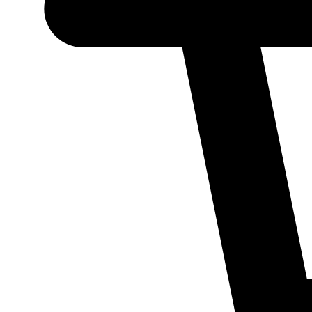
Necessário
Esses cookies
não são
opcionais.
Eles são
necessários
para o
funcionamento
do site.
Estatísticos
Para que
possamos
melhorar a
funcionalidade
e a estrutura
do site, com
base em como
ele é utilizado.
Experiência