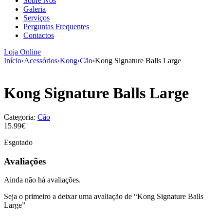
Sobre Nós
aumenta a
Galeria
probabilidade
Serviços
de ver
Perguntas Frequentes
conteúdo e
Contactos
ofertas
personalizados.
Loja Online
Início
›
Acessórios
›
Kong
›
Cão
›
Kong Signature Balls Large
Kong Signature Balls Large
Categoria:
Cão
15.99€
Esgotado
Avaliações
Ainda não há avaliações.
Seja o primeiro a deixar uma avaliação de “Kong Signature Balls
Large”