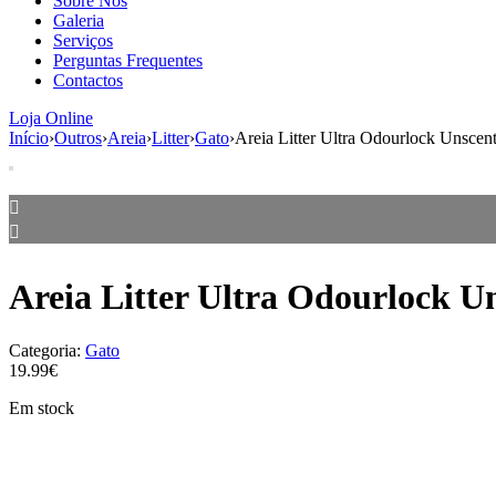
Sobre Nós
Galeria
Serviços
Perguntas Frequentes
Contactos
Loja Online
Início
›
Outros
›
Areia
›
Litter
›
Gato
›
Areia Litter Ultra Odourlock Unscen
Areia Litter Ultra Odourlock U
Categoria:
Gato
19.99€
Em stock