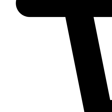
Necessário
Esses cookies
não são
opcionais.
Eles são
necessários
para o
funcionamento
do site.
Estatísticos
Para que
possamos
melhorar a
funcionalidade
e a estrutura
do site, com
base em como
ele é utilizado.
Experiência