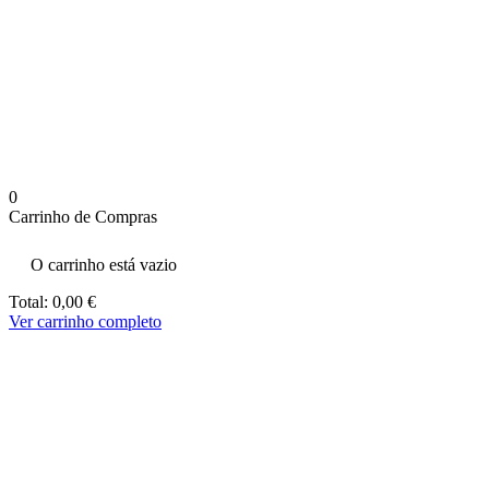
aumenta a
probabilidade
de ver
conteúdo e
ofertas
personalizados.
0
Carrinho de Compras
O carrinho está vazio
Total:
0,00
€
Ver carrinho completo