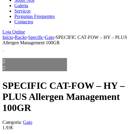
Sobre Nós
aumenta a
Galeria
probabilidade
Serviços
de ver
Perguntas Frequentes
conteúdo e
Contactos
ofertas
personalizados.
Loja Online
Início
›
Ração
›
Specific
›
Gato
›
SPECIFIC CAT-FOW – HY – PLUS
Allergen Management 100GR
SPECIFIC CAT-FOW – HY –
PLUS Allergen Management
100GR
Categoria:
Gato
1.93€