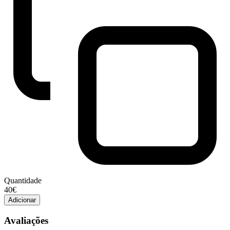
Quantidade
Quantidade
40€
de
Adicionar
Royal
Canin
Avaliações
vhn