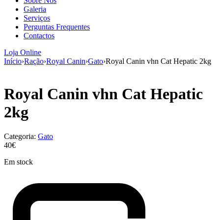
Sobre Nós
aumenta a
Galeria
probabilidade
Serviços
de ver
Perguntas Frequentes
conteúdo e
Contactos
ofertas
personalizados.
Loja Online
Início
›
Ração
›
Royal Canin
›
Gato
›
Royal Canin vhn Cat Hepatic 2kg
Royal Canin vhn Cat Hepatic
2kg
Categoria:
Gato
40€
Em stock