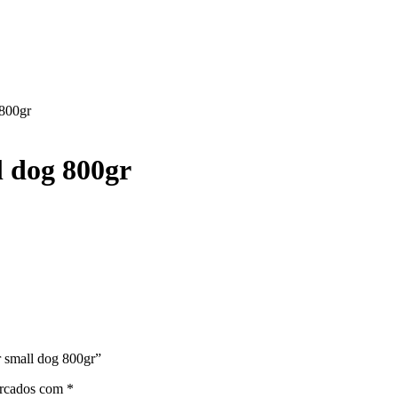
 800gr
l dog 800gr
r small dog 800gr”
arcados com
*