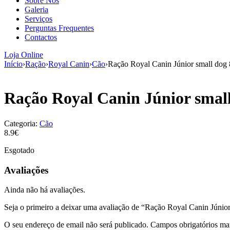
Sobre Nós
Galeria
Serviços
Perguntas Frequentes
Contactos
Loja Online
Início
›
Ração
›
Royal Canin
›
Cão
›
Ração Royal Canin Júnior small dog
Ração Royal Canin Júnior smal
Categoria:
Cão
8.9€
Esgotado
Avaliações
Ainda não há avaliações.
Seja o primeiro a deixar uma avaliação de “Ração Royal Canin Júnio
O seu endereço de email não será publicado.
Campos obrigatórios m