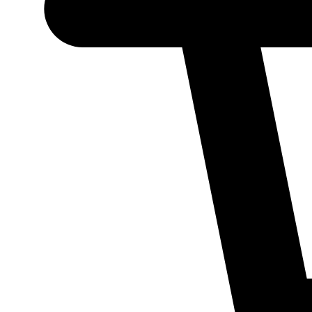
Necessário
Esses cookies
não são
opcionais.
Eles são
necessários
para o
funcionamento
do site.
Estatísticos
Para que
possamos
melhorar a
funcionalidade
e a estrutura
do site, com
base em como
ele é utilizado.
Experiência