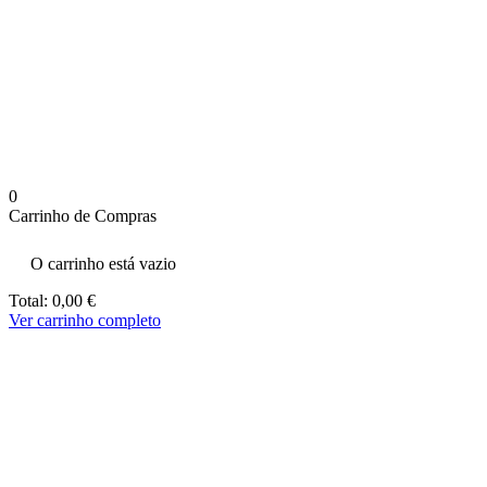
aumenta a
probabilidade
de ver
conteúdo e
ofertas
personalizados.
0
Carrinho de Compras
O carrinho está vazio
Total:
0,00
€
Ver carrinho completo