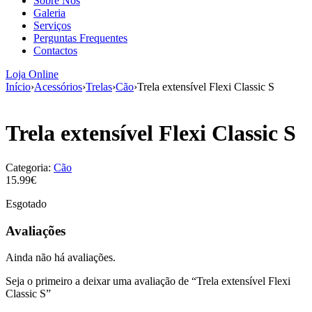
Sobre Nós
aumenta a
Galeria
probabilidade
Serviços
de ver
Perguntas Frequentes
conteúdo e
Contactos
ofertas
personalizados.
Loja Online
Início
›
Acessórios
›
Trelas
›
Cão
›
Trela extensível Flexi Classic S
Trela extensível Flexi Classic S
Categoria:
Cão
15.99€
Esgotado
Avaliações
Ainda não há avaliações.
Seja o primeiro a deixar uma avaliação de “Trela extensível Flexi
Classic S”