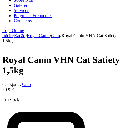
Sobre Nós
aumenta a
Galeria
probabilidade
Serviços
de ver
Perguntas Frequentes
conteúdo e
Contactos
ofertas
personalizados.
Loja Online
Início
›
Ração
›
Royal Canin
›
Gato
›
Royal Canin VHN Cat Satiety
1,5kg
Royal Canin VHN Cat Satiety
1,5kg
Categoria:
Gato
29.99€
Em stock