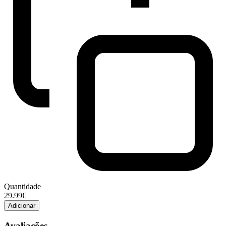
Quantidade
Quantidade
29.99€
de
Adicionar
Royal
Canin
Avaliações