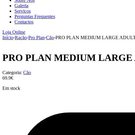
Sobre Nós
Galeria
Serviços
Perguntas Frequentes
Contactos
Loja Online
Início
›
Ração
›
Pro Plan
›
Cão
›
PRO PLAN MEDIUM LARGE ADULT
PRO PLAN MEDIUM LARGE 
Categoria:
Cão
69.9€
Em stock