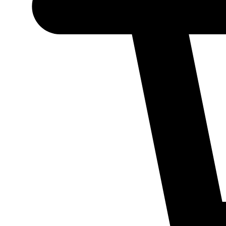
Necessário
Esses cookies
não são
opcionais.
Eles são
necessários
para o
funcionamento
do site.
Estatísticos
Para que
possamos
melhorar a
funcionalidade
e a estrutura
do site, com
base em como
ele é utilizado.
Experiência