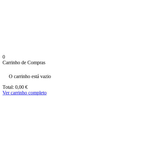
aumenta a
probabilidade
de ver
conteúdo e
ofertas
personalizados.
0
Carrinho de Compras
O carrinho está vazio
Total:
0,00
€
Ver carrinho completo