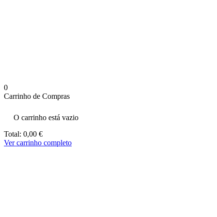
aumenta a
probabilidade
de ver
conteúdo e
ofertas
personalizados.
0
Carrinho de Compras
O carrinho está vazio
Total:
0,00
€
Ver carrinho completo