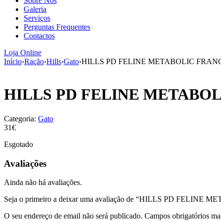
Sobre Nós
Galeria
Serviços
Perguntas Frequentes
Contactos
Loja Online
Início
›
Ração
›
Hills
›
Gato
›
HILLS PD FELINE METABOLIC FRANG
HILLS PD FELINE METABOL
Categoria:
Gato
31€
Esgotado
Avaliações
Ainda não há avaliações.
Seja o primeiro a deixar uma avaliação de “HILLS PD FELIN
O seu endereço de email não será publicado.
Campos obrigatórios m