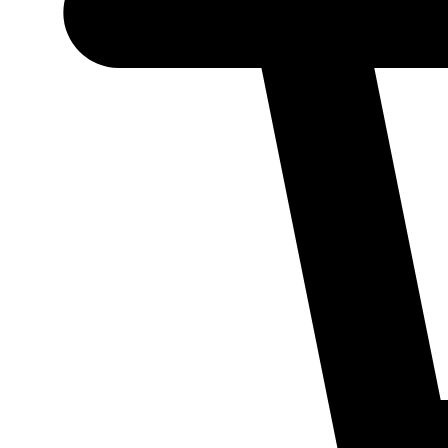
Necessário
Esses cookies
não são
opcionais.
Eles são
necessários
para o
funcionamento
do site.
Estatísticos
Para que
possamos
melhorar a
funcionalidade
e a estrutura
do site, com
base em como
ele é utilizado.
Experiência