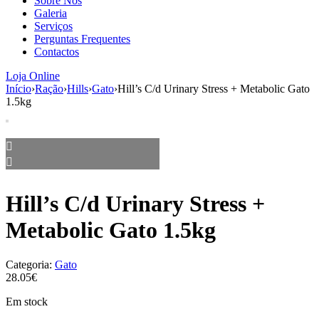
Sobre Nós
aumenta a
Galeria
probabilidade
Serviços
de ver
Perguntas Frequentes
conteúdo e
Contactos
ofertas
personalizados.
Loja Online
Início
›
Ração
›
Hills
›
Gato
›
Hill’s C/d Urinary Stress + Metabolic Gato
1.5kg
Hill’s C/d Urinary Stress +
Metabolic Gato 1.5kg
Categoria:
Gato
28.05€
Em stock