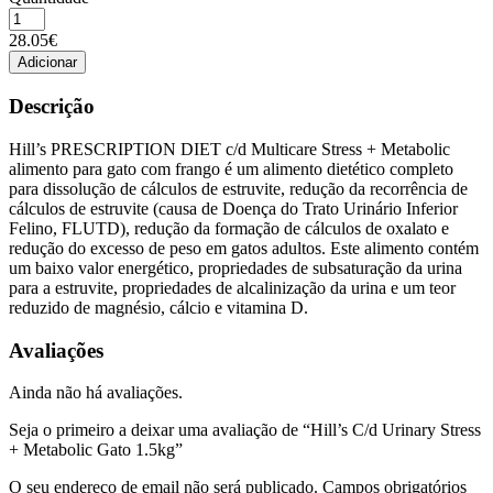
Quantidade
de
28.05€
Hill's
Adicionar
C/d
Urinary
Descrição
Stress
+
Hill’s PRESCRIPTION DIET
c/d Multicare Stress + Metabolic
Metabolic
alimento para gato com frango é um alimento dietético completo
Gato
para dissolução de cálculos de estruvite, redução da recorrência de
1.5kg
cálculos de estruvite (causa de Doença do Trato Urinário Inferior
Felino, FLUTD), redução da formação de cálculos de oxalato e
redução do excesso de peso em gatos adultos. Este alimento contém
um baixo valor energético, propriedades de subsaturação da urina
para a estruvite, propriedades de alcalinização da urina e um teor
reduzido de magnésio, cálcio e vitamina D.
Avaliações
Ainda não há avaliações.
Seja o primeiro a deixar uma avaliação de “Hill’s C/d Urinary Stress
+ Metabolic Gato 1.5kg”
O seu endereço de email não será publicado.
Campos obrigatórios