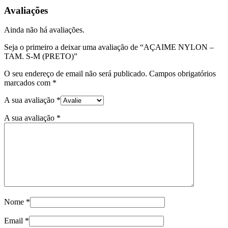
-
Avaliações
TAM.
S-
Ainda não há avaliações.
M
(PRETO)
Seja o primeiro a deixar uma avaliação de “AÇAIME NYLON –
TAM. S-M (PRETO)”
O seu endereço de email não será publicado.
Campos obrigatórios
marcados com
*
A sua avaliação
*
A sua avaliação
*
Nome
*
Email
*