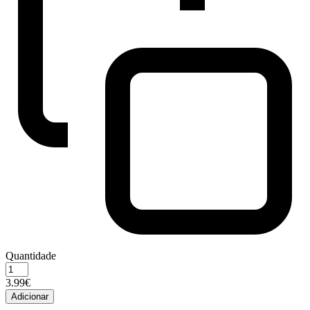
Quantidade
Quantidade
de
3.99€
AÇAIME
Adicionar
NYLON