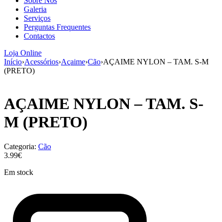
Sobre Nós
aumenta a
Galeria
probabilidade
Serviços
de ver
Perguntas Frequentes
conteúdo e
Contactos
ofertas
personalizados.
Loja Online
Início
›
Acessórios
›
Açaime
›
Cão
›
AÇAIME NYLON – TAM. S-M
(PRETO)
AÇAIME NYLON – TAM. S-
M (PRETO)
Categoria:
Cão
3.99€
Em stock