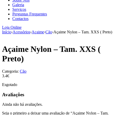
Sobre Nós
aumenta a
Galeria
probabilidade
Serviços
de ver
Perguntas Frequentes
conteúdo e
Contactos
ofertas
personalizados.
Loja Online
Início
›
Acessórios
›
Açaime
›
Cão
›
Açaime Nylon – Tam. XXS ( Preto)
Açaime Nylon – Tam. XXS (
Preto)
Categoria:
Cão
3.4€
Esgotado
Avaliações
Ainda não há avaliações.
Seja o primeiro a deixar uma avaliação de “Açaime Nylon – Tam.