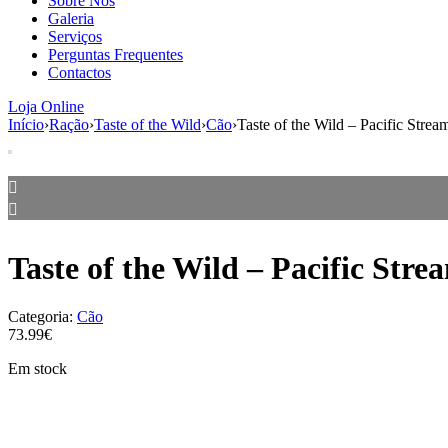
Sobre Nós
Galeria
Serviços
Perguntas Frequentes
Contactos
Loja Online
Início
›
Ração
›
Taste of the Wild
›
Cão
›
Taste of the Wild – Pacific Str
Taste of the Wild – Pacific St
Categoria:
Cão
73.99€
Em stock