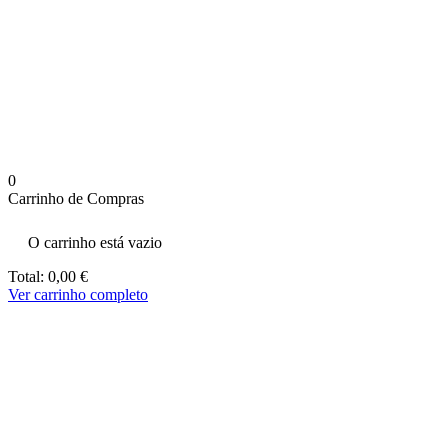
aumenta a
probabilidade
de ver
conteúdo e
ofertas
personalizados.
0
Carrinho de Compras
O carrinho está vazio
Total:
0,00
€
Ver carrinho completo