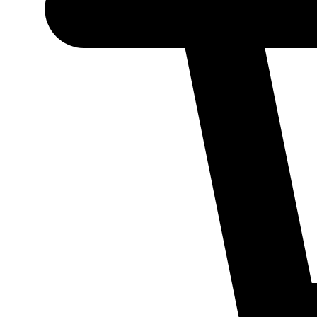
Necessário
Esses cookies
não são
opcionais.
Eles são
necessários
para o
funcionamento
do site.
Estatísticos
Para que
possamos
melhorar a
funcionalidade
e a estrutura
do site, com
base em como
ele é utilizado.
Experiência