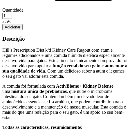
Quantidade
Quantidade
de
2.5€
HILLS
Adicionar
PD
FELINE
Descrição
ESTUFADOS
K/D
Hill’s Prescription Diet k/d Kidney Care Ragout com atum e
FRANGO/VERDURAS
legumes adicionados é uma comida húmida dietética especialmente
82G
desenvolvida para gatos. Este alimento clinicamente comprovado foi
desenvolvido para apoiar a
função renal do seu gato e aumentar a
sua qualidade de vida
. Com um delicioso sabor a atum e legumes,
o seu gato vai adorar esta comida.
A comida foi formulada com
ActivBiome+ Kidney Defense
,
uma
mistura única de prebióticos
, que nutre o
microbioma
intestinal do seu gato. Contém também um elevado teor de
aminoácidos essenciais e L-carnitina, que podem contribuir para o
desenvolvimento e a manutenção da massa muscular. Esta comida é
mais do que uma refeição para o seu gato, é um apoio ao seu bem-
estar.
Todas as características, resumidamente: