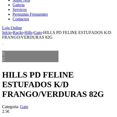
Sobre Nós
aumenta a
Galeria
probabilidade
Serviços
de ver
Perguntas Frequentes
conteúdo e
Contactos
ofertas
personalizados.
Loja Online
Início
›
Ração
›
Hills
›
Gato
›
HILLS PD FELINE ESTUFADOS K/D
FRANGO/VERDURAS 82G
HILLS PD FELINE
ESTUFADOS K/D
FRANGO/VERDURAS 82G
Categoria:
Gato
2.5€