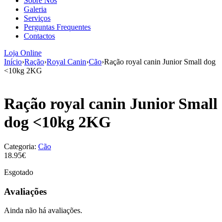
Sobre Nós
aumenta a
Galeria
probabilidade
Serviços
de ver
Perguntas Frequentes
conteúdo e
Contactos
ofertas
personalizados.
Loja Online
Início
›
Ração
›
Royal Canin
›
Cão
›
Ração royal canin Junior Small dog
<10kg 2KG
Ração royal canin Junior Small
dog <10kg 2KG
Categoria:
Cão
18.95€
Esgotado
Avaliações
Ainda não há avaliações.