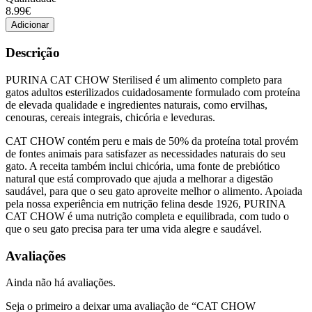
Quantidade
8.99€
de
Adicionar
CAT
CHOW
Descrição
ESTERILIZADO
1.5KG
PURINA CAT CHOW Sterilised é um alimento completo para
gatos adultos esterilizados cuidadosamente formulado com proteína
de elevada qualidade e ingredientes naturais, como ervilhas,
cenouras, cereais integrais, chicória e leveduras.
CAT CHOW contém peru e mais de 50% da proteína total provém
de fontes animais para satisfazer as necessidades naturais do seu
gato. A receita também inclui chicória, uma fonte de prebiótico
natural que está comprovado que ajuda a melhorar a digestão
saudável, para que o seu gato aproveite melhor o alimento. Apoiada
pela nossa experiência em nutrição felina desde 1926, PURINA
CAT CHOW é uma nutrição completa e equilibrada, com tudo o
que o seu gato precisa para ter uma vida alegre e saudável.
Avaliações
Ainda não há avaliações.
Seja o primeiro a deixar uma avaliação de “CAT CHOW