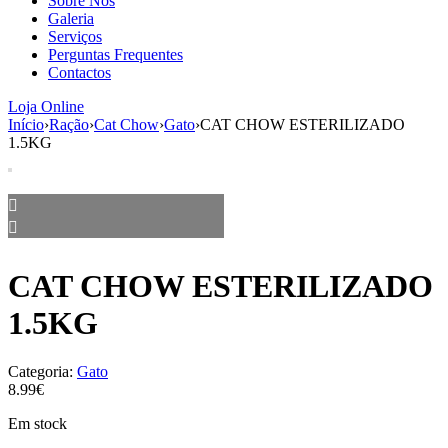
Sobre Nós
aumenta a
Galeria
probabilidade
Serviços
de ver
Perguntas Frequentes
conteúdo e
Contactos
ofertas
personalizados.
Loja Online
Início
›
Ração
›
Cat Chow
›
Gato
›
CAT CHOW ESTERILIZADO
1.5KG
CAT CHOW ESTERILIZADO
1.5KG
Categoria:
Gato
8.99€
Em stock