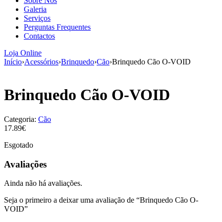
Sobre Nós
aumenta a
Galeria
probabilidade
Serviços
de ver
Perguntas Frequentes
conteúdo e
Contactos
ofertas
personalizados.
Loja Online
Início
›
Acessórios
›
Brinquedo
›
Cão
›
Brinquedo Cão O-VOID
Brinquedo Cão O-VOID
Categoria:
Cão
17.89€
Esgotado
Avaliações
Ainda não há avaliações.
Seja o primeiro a deixar uma avaliação de “Brinquedo Cão O-
VOID”