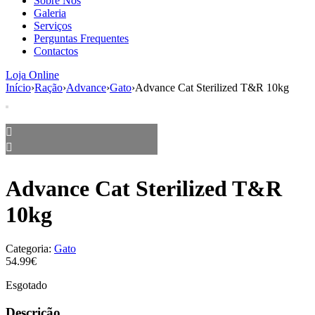
Sobre Nós
aumenta a
Galeria
probabilidade
Serviços
de ver
Perguntas Frequentes
conteúdo e
Contactos
ofertas
personalizados.
Loja Online
Início
›
Ração
›
Advance
›
Gato
›
Advance Cat Sterilized T&R 10kg
Advance Cat Sterilized T&R
10kg
Categoria:
Gato
54.99€
Esgotado
Descrição