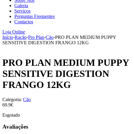
Sobre Nós
aumenta a
Galeria
probabilidade
Serviços
de ver
Perguntas Frequentes
conteúdo e
Contactos
ofertas
personalizados.
Loja Online
Início
›
Ração
›
Pro Plan
›
Cão
›
PRO PLAN MEDIUM PUPPY
SENSITIVE DIGESTION FRANGO 12KG
PRO PLAN MEDIUM PUPPY
SENSITIVE DIGESTION
FRANGO 12KG
Categoria:
Cão
69.9€
Esgotado
Avaliações