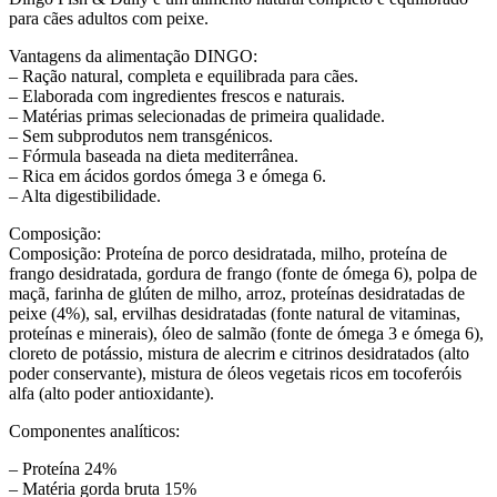
para cães adultos com peixe.
Vantagens da alimentação DINGO:
– Ração natural, completa e equilibrada para cães.
– Elaborada com ingredientes frescos e naturais.
– Matérias primas selecionadas de primeira qualidade.
– Sem subprodutos nem transgénicos.
– Fórmula baseada na dieta mediterrânea.
– Rica em ácidos gordos ómega 3 e ómega 6.
– Alta digestibilidade.
Composição:
Composição: Proteína de porco desidratada, milho, proteína de
frango desidratada, gordura de frango (fonte de ómega 6), polpa de
maçã, farinha de glúten de milho, arroz, proteínas desidratadas de
peixe (4%), sal, ervilhas desidratadas (fonte natural de vitaminas,
proteínas e minerais), óleo de salmão (fonte de ómega 3 e ómega 6),
cloreto de potássio, mistura de alecrim e citrinos desidratados (alto
poder conservante), mistura de óleos vegetais ricos em tocoferóis
alfa (alto poder antioxidante).
Componentes analíticos:
– Proteína 24%
– Matéria gorda bruta 15%