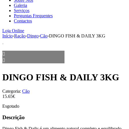
Sobre Nós
aumenta a
Galeria
probabilidade
Serviços
de ver
Perguntas Frequentes
conteúdo e
Contactos
ofertas
personalizados.
Loja Online
Início
›
Ração
›
Dingo
›
Cão
›
DINGO FISH & DAILY 3KG
DINGO FISH & DAILY 3KG
Categoria:
Cão
15.65€
Esgotado
Descrição
Dingo Fish & Daily é um alimento natural completo e equilibrado