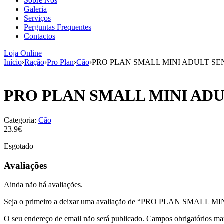
Sobre Nós
Galeria
Serviços
Perguntas Frequentes
Contactos
Loja Online
Início
›
Ração
›
Pro Plan
›
Cão
›
PRO PLAN SMALL MINI ADULT SE
PRO PLAN SMALL MINI ADU
Categoria:
Cão
23.9€
Esgotado
Avaliações
Ainda não há avaliações.
Seja o primeiro a deixar uma avaliação de “PRO PLAN SMA
O seu endereço de email não será publicado.
Campos obrigatórios m