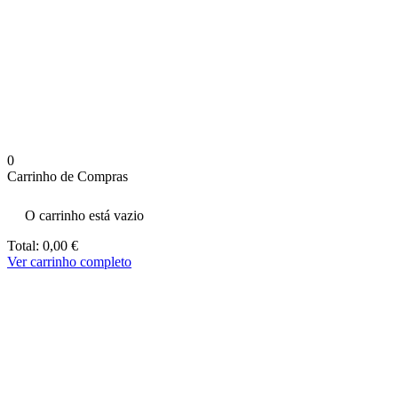
aumenta a
probabilidade
de ver
conteúdo e
ofertas
personalizados.
0
Carrinho de Compras
O carrinho está vazio
Total:
0,00
€
Ver carrinho completo