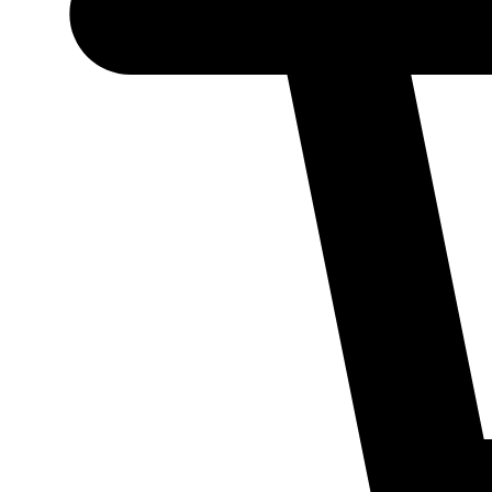
Necessário
Esses cookies
não são
opcionais.
Eles são
necessários
para o
funcionamento
do site.
Estatísticos
Para que
possamos
melhorar a
funcionalidade
e a estrutura
do site, com
base em como
ele é utilizado.
Experiência