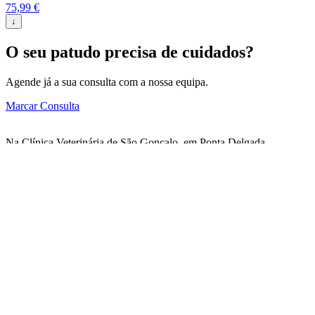
75,99
€
↓
O seu patudo precisa de cuidados?
Agende já a sua consulta com a nossa equipa.
Marcar Consulta
Na Clínica Veterinária de São Gonçalo, em Ponta Delgada,
acreditamos que cada animal merece cuidados especializados e uma
equipa que o trate com o carinho que ele merece. Com uma vasta
gama de serviços veterinários, desde consultas de rotina a cirurgias
complexas, estamos aqui para garantir que o seu patudo tenha uma
vida longa, saudável e feliz.
Menu
Página Inicial
Sobre Nós
Serviços
Perguntas Frequentes
Contactos