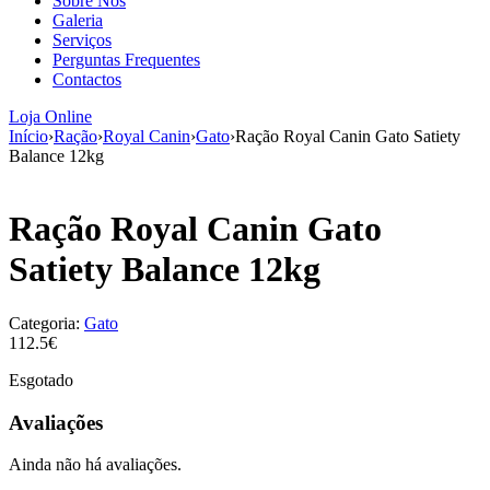
Sobre Nós
aumenta a
Galeria
probabilidade
Serviços
de ver
Perguntas Frequentes
conteúdo e
Contactos
ofertas
personalizados.
Loja Online
Início
›
Ração
›
Royal Canin
›
Gato
›
Ração Royal Canin Gato Satiety
Balance 12kg
Ração Royal Canin Gato
Satiety Balance 12kg
Categoria:
Gato
112.5€
Esgotado
Avaliações
Ainda não há avaliações.