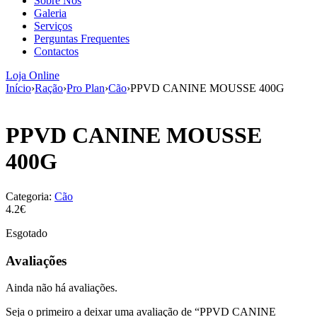
Sobre Nós
aumenta a
Galeria
probabilidade
Serviços
de ver
Perguntas Frequentes
conteúdo e
Contactos
ofertas
personalizados.
Loja Online
Início
›
Ração
›
Pro Plan
›
Cão
›
PPVD CANINE MOUSSE 400G
PPVD CANINE MOUSSE
400G
Categoria:
Cão
4.2€
Esgotado
Avaliações
Ainda não há avaliações.
Seja o primeiro a deixar uma avaliação de “PPVD CANINE