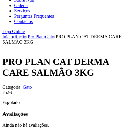
Sobre Nós
aumenta a
Galeria
probabilidade
Serviços
de ver
Perguntas Frequentes
conteúdo e
Contactos
ofertas
personalizados.
Loja Online
Início
›
Ração
›
Pro Plan
›
Gato
›
PRO PLAN CAT DERMA CARE
SALMÃO 3KG
PRO PLAN CAT DERMA
CARE SALMÃO 3KG
Categoria:
Gato
25.9€
Esgotado
Avaliações
Ainda não há avaliações.