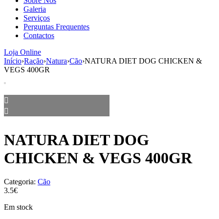
Sobre Nós
aumenta a
Galeria
probabilidade
Serviços
de ver
Perguntas Frequentes
conteúdo e
Contactos
ofertas
personalizados.
Loja Online
Início
›
Ração
›
Natura
›
Cão
›
NATURA DIET DOG CHICKEN &
VEGS 400GR
NATURA DIET DOG
CHICKEN & VEGS 400GR
Categoria:
Cão
3.5€
Em stock