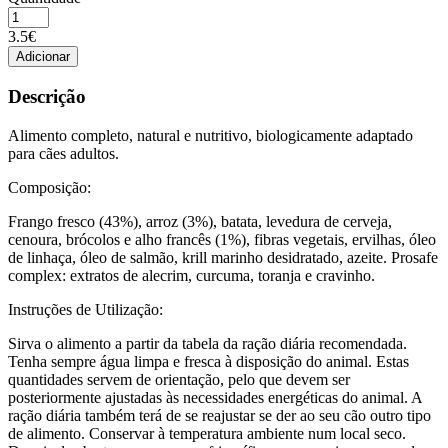
Quantidade
de
3.5€
NATURA
Adicionar
DIET
DOG
Descrição
CHICKEN
&
Alimento completo, natural e nutritivo, biologicamente adaptado
VEGS
para cães adultos.
400GR
Composição:
Frango fresco (43%), arroz (3%), batata, levedura de cerveja,
cenoura, brócolos e alho francês (1%), fibras vegetais, ervilhas, óleo
de linhaça, óleo de salmão, krill marinho desidratado, azeite. Prosafe
complex: extratos de alecrim, curcuma, toranja e cravinho.
Instruções de Utilização:
Sirva o alimento a partir da tabela da ração diária recomendada.
Tenha sempre água limpa e fresca à disposição do animal. Estas
quantidades servem de orientação, pelo que devem ser
posteriormente ajustadas às necessidades energéticas do animal. A
ração diária também terá de se reajustar se der ao seu cão outro tipo
de alimento. Conservar à temperatura ambiente num local seco.