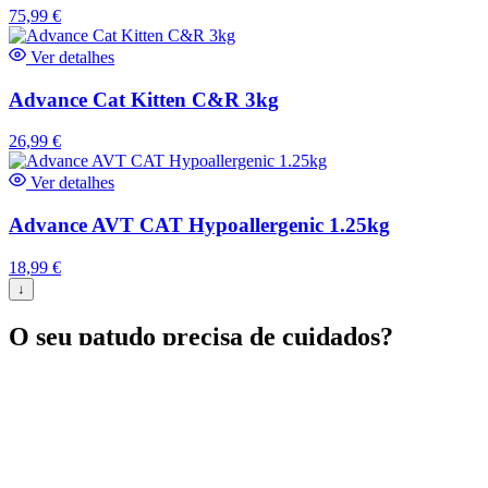
75,99
€
Ver detalhes
Advance Cat Kitten C&R 3kg
26,99
€
Ver detalhes
Advance AVT CAT Hypoallergenic 1.25kg
18,99
€
↓
O seu patudo precisa de cuidados?
Agende já a sua consulta com a nossa equipa.
Marcar Consulta
Na Clínica Veterinária de São Gonçalo, em Ponta Delgada,