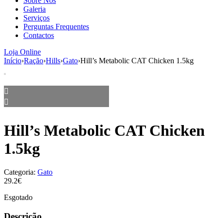
Sobre Nós
aumenta a
Galeria
probabilidade
Serviços
de ver
Perguntas Frequentes
conteúdo e
Contactos
ofertas
personalizados.
Loja Online
Início
›
Ração
›
Hills
›
Gato
›
Hill’s Metabolic CAT Chicken 1.5kg
Hill’s Metabolic CAT Chicken
1.5kg
Categoria:
Gato
29.2€
Esgotado
Descrição