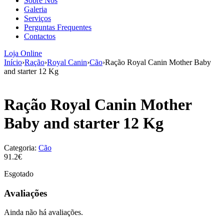
Sobre Nós
aumenta a
Galeria
probabilidade
Serviços
de ver
Perguntas Frequentes
conteúdo e
Contactos
ofertas
personalizados.
Loja Online
Início
›
Ração
›
Royal Canin
›
Cão
›
Ração Royal Canin Mother Baby
and starter 12 Kg
Ração Royal Canin Mother
Baby and starter 12 Kg
Categoria:
Cão
91.2€
Esgotado
Avaliações
Ainda não há avaliações.