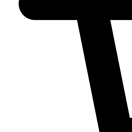
Necessário
Esses cookies
não são
opcionais.
Eles são
necessários
para o
funcionamento
do site.
Estatísticos
Para que
possamos
melhorar a
funcionalidade
e a estrutura
do site, com
base em como
ele é utilizado.
Experiência