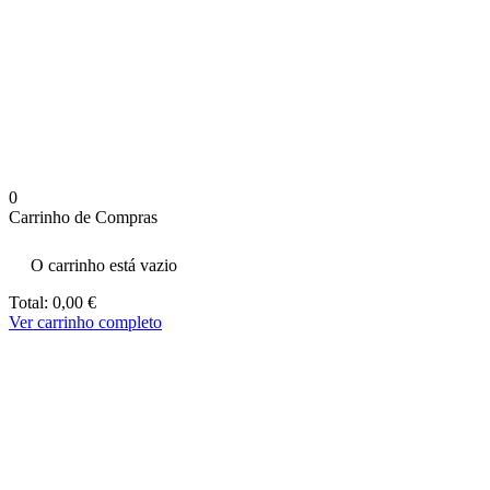
aumenta a
probabilidade
de ver
conteúdo e
ofertas
personalizados.
0
Carrinho de Compras
O carrinho está vazio
Total:
0,00
€
Ver carrinho completo