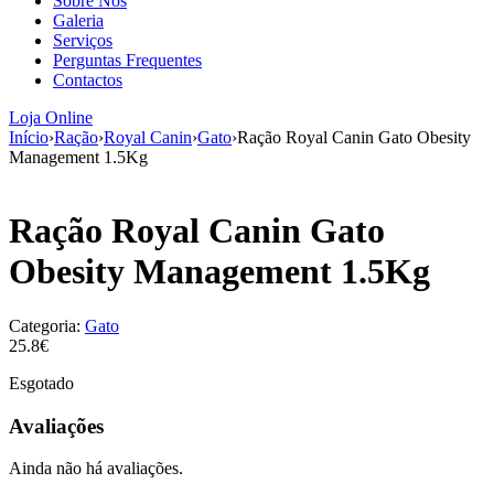
Sobre Nós
aumenta a
Galeria
probabilidade
Serviços
de ver
Perguntas Frequentes
conteúdo e
Contactos
ofertas
personalizados.
Loja Online
Início
›
Ração
›
Royal Canin
›
Gato
›
Ração Royal Canin Gato Obesity
Management 1.5Kg
Ração Royal Canin Gato
Obesity Management 1.5Kg
Categoria:
Gato
25.8€
Esgotado
Avaliações
Ainda não há avaliações.