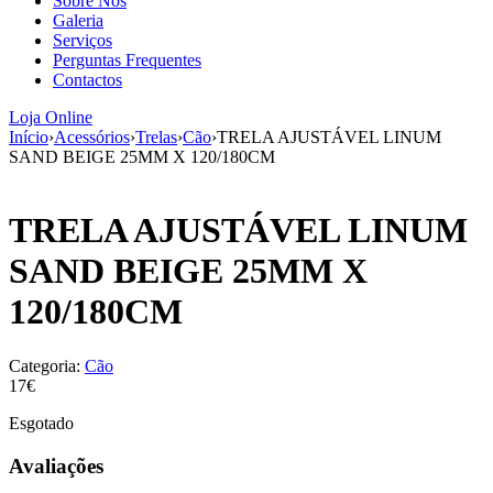
Sobre Nós
aumenta a
Galeria
probabilidade
Serviços
de ver
Perguntas Frequentes
conteúdo e
Contactos
ofertas
personalizados.
Loja Online
Início
›
Acessórios
›
Trelas
›
Cão
›
TRELA AJUSTÁVEL LINUM
SAND BEIGE 25MM X 120/180CM
TRELA AJUSTÁVEL LINUM
SAND BEIGE 25MM X
120/180CM
Categoria:
Cão
17€
Esgotado
Avaliações