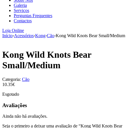
Sobre Nós
aumenta a
Galeria
probabilidade
Serviços
de ver
Perguntas Frequentes
conteúdo e
Contactos
ofertas
personalizados.
Loja Online
Início
›
Acessórios
›
Kong
›
Cão
›
Kong Wild Knots Bear Small/Medium
Kong Wild Knots Bear
Small/Medium
Categoria:
Cão
10.35€
Esgotado
Avaliações
Ainda não há avaliações.
Seja o primeiro a deixar uma avaliação de “Kong Wild Knots Bear