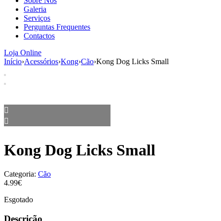
Sobre Nós
aumenta a
Galeria
probabilidade
Serviços
de ver
Perguntas Frequentes
conteúdo e
Contactos
ofertas
personalizados.
Loja Online
Início
›
Acessórios
›
Kong
›
Cão
›
Kong Dog Licks Small
Kong Dog Licks Small
Categoria:
Cão
4.99€
Esgotado
Descrição