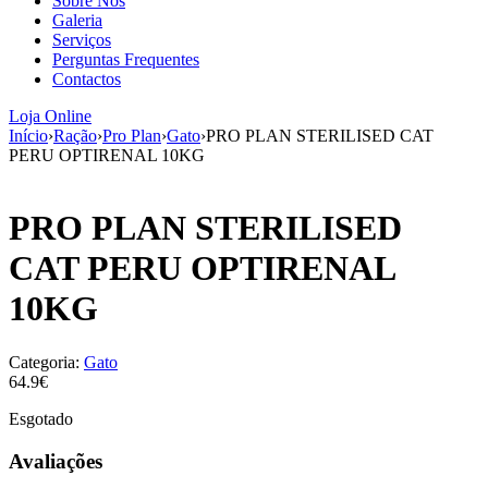
Sobre Nós
aumenta a
Galeria
probabilidade
Serviços
de ver
Perguntas Frequentes
conteúdo e
Contactos
ofertas
personalizados.
Loja Online
Início
›
Ração
›
Pro Plan
›
Gato
›
PRO PLAN STERILISED CAT
PERU OPTIRENAL 10KG
PRO PLAN STERILISED
CAT PERU OPTIRENAL
10KG
Categoria:
Gato
64.9€
Esgotado
Avaliações