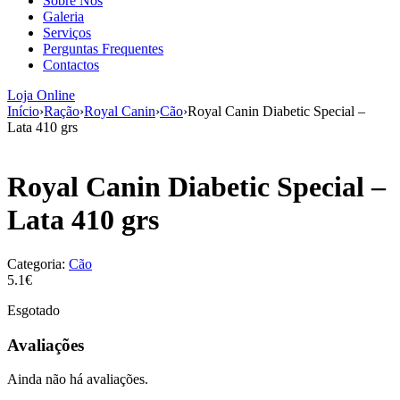
Sobre Nós
aumenta a
Galeria
probabilidade
Serviços
de ver
Perguntas Frequentes
conteúdo e
Contactos
ofertas
personalizados.
Loja Online
Início
›
Ração
›
Royal Canin
›
Cão
›
Royal Canin Diabetic Special –
Lata 410 grs
Royal Canin Diabetic Special –
Lata 410 grs
Categoria:
Cão
5.1€
Esgotado
Avaliações
Ainda não há avaliações.