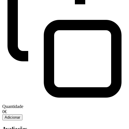
Quantidade
Quantidade
0€
de
Adicionar
ROYAL
CANIN
Avaliações