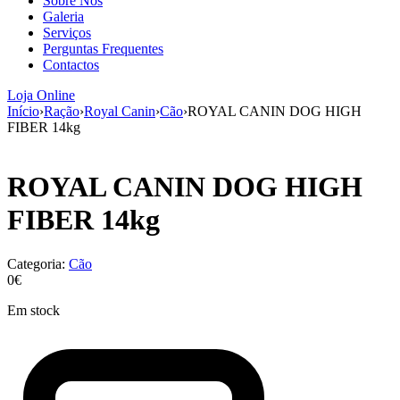
Sobre Nós
aumenta a
Galeria
probabilidade
Serviços
de ver
Perguntas Frequentes
conteúdo e
Contactos
ofertas
personalizados.
Loja Online
Início
›
Ração
›
Royal Canin
›
Cão
›
ROYAL CANIN DOG HIGH
FIBER 14kg
ROYAL CANIN DOG HIGH
FIBER 14kg
Categoria:
Cão
0€
Em stock