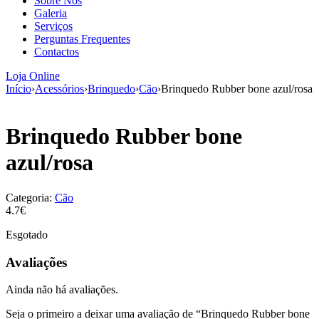
Sobre Nós
aumenta a
Galeria
probabilidade
Serviços
de ver
Perguntas Frequentes
conteúdo e
Contactos
ofertas
personalizados.
Loja Online
Início
›
Acessórios
›
Brinquedo
›
Cão
›
Brinquedo Rubber bone azul/rosa
Brinquedo Rubber bone
azul/rosa
Categoria:
Cão
4.7€
Esgotado
Avaliações
Ainda não há avaliações.
Seja o primeiro a deixar uma avaliação de “Brinquedo Rubber bone