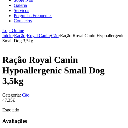
Sobre Nós
aumenta a
Galeria
probabilidade
Serviços
de ver
Perguntas Frequentes
conteúdo e
Contactos
ofertas
personalizados.
Loja Online
Início
›
Ração
›
Royal Canin
›
Cão
›
Ração Royal Canin Hypoallergenic
Small Dog 3,5kg
Ração Royal Canin
Hypoallergenic Small Dog
3,5kg
Categoria:
Cão
47.35€
Esgotado
Avaliações