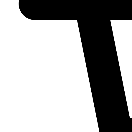
Necessário
Esses cookies
não são
opcionais.
Eles são
necessários
para o
funcionamento
do site.
Estatísticos
Para que
possamos
melhorar a
funcionalidade
e a estrutura
do site, com
base em como
ele é utilizado.
Experiência