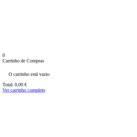
aumenta a
probabilidade
de ver
conteúdo e
ofertas
personalizados.
0
Carrinho de Compras
O carrinho está vazio
Total:
0,00
€
Ver carrinho completo