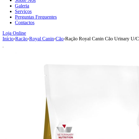
Sobre Nós
Galeria
Serviços
Perguntas Frequentes
Contactos
Loja Online
Início
›
Ração
›
Royal Canin
›
Cão
›
Ração Royal Canin Cão Urinary U/C